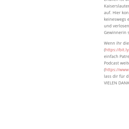
Kaiserslaute
auf. Hier ko
keineswegs e
und verlosen
Gewinnerin s
Wenn ihr die
(
https://bit.
einfach Patr
Podcast weit
(
https://www
lass dir für
VIELEN DANK