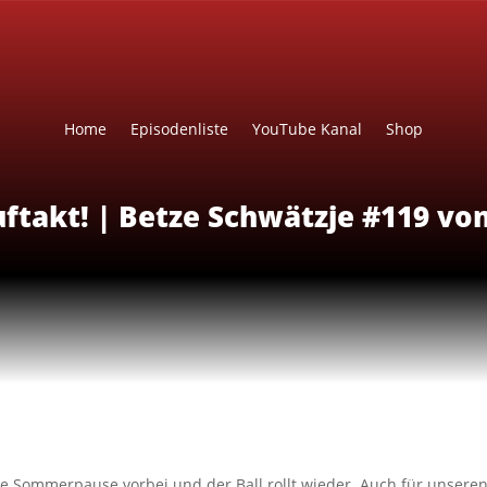
Home
Episodenliste
YouTube Kanal
Shop
takt! | Betze Schwätzje #119 vo
die Sommerpause vorbei und der Ball rollt wieder. Auch für unseren