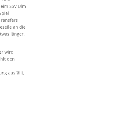
 beim SSV Ulm
Spiel
Transfers
eseile an die
twas länger.
er wird
ehlt den
ng ausfällt,