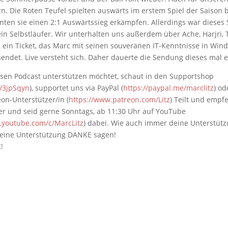
rn. Die Roten Teufel spielten auswärts im erstem Spiel der Saison
nnten sie einen 2:1 Auswärtssieg erkämpfen. Allerdings war dieses 
in Selbstläufer. Wir unterhalten uns außerdem über Ache, Harjri, 
 ein Ticket, das Marc mit seinen souveränen IT-Kenntnisse in Wind
endet. Live versteht sich. Daher dauerte die Sendung dieses mal e
sen Podcast unterstützen möchtet, schaut in den Supportshop
ly/3jpSqyn
), supportet uns via PayPal (
https://paypal.me/marclitz
) od
eon-Unterstützer/in (
https://www.patreon.com/Litz
) Teilt und empf
er und seid gerne Sonntags, ab 11:30 Uhr auf YouTube
.youtube.com/c/MarcLitz
) dabei. Wie auch immer deine Unterstützu
 deine Unterstützung DANKE sagen!
!